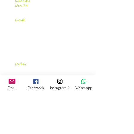
Schedules:
Mon-Fri:
9
:00 to 12:00
1:00 p.m. to 5:00 p.m.
E-mail:
info@neoxlogistics.com
Marítim:
Neoxpress Logistics
Polígono Industrial El Oliveral, Sector 13
Av. dels Hostalers 11
46394, Valencia. España
Teléfonos:
Email
Facebook
Instagram 2
Whatsapp
+34 605133798
Air Shipping:
C. Albasanz 52, LB izq (casillero ET19820)
Madrid.
Código Postal: 28037
Phones:
+34 913401400
Schedules: